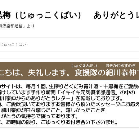
黒梅（じゅっこくばい） ありがとう
気倶楽部通信」より
コ
ン
じゅっこくばい）
テ
ン
ツ
へ
ス
キ
ッ
プ