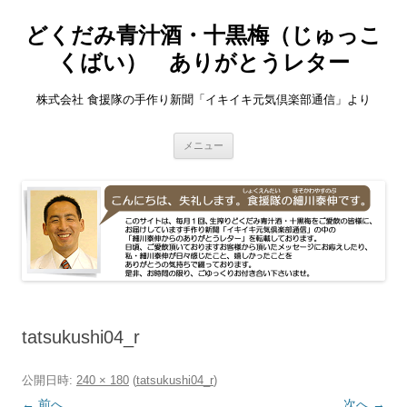
どくだみ青汁酒・十黒梅（じゅっこ
くばい） ありがとうレター
株式会社 食援隊の手作り新聞「イキイキ元気倶楽部通信」より
コ
メニュー
ン
テ
ン
ツ
へ
ス
キ
ッ
プ
tatsukushi04_r
公開日時:
240 × 180
(
tatsukushi04_r
)
← 前へ
次へ →