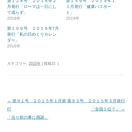
第１２８号 ２０１８年２
第１４９号 ２０１９年１
月発行「ローマは一日にし
１月発行「健康パスポー
て成らず」
ト」
2018年
2019年
第１０９号 ２０１６年7月
発行「私の日めくりカレン
ダー」
2016年
カテゴリー:
2015年
| 投稿日:
|
投
←
第９１号 ２０１５年１月発
第９３号 ２０１５年３月発行
稿
行
「全国１位？」
→
ナ
「当り前の事に感謝」
ビ