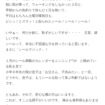
朝に雨が降って、ウォーキングをしなかった２日と、
早朝からの魚釣りで休んだ１日を除いて、
平日はもちろん土曜日曜祝日も、
ビシッ！とズラッ！と貼られたシール！シール！シール！
いやぁ～、何だか妙に、恥ずかしいですが・・・・ 正直、嬉
しいです。
シールって、本当に不思議な力を持っていると思います。
まさに「シールマジック」！
１月のシール満載のカレンダーをニンニン (^^)V と眺めてい
る私を見て
小学６年生の我が息子は「お父さん、子供みたい」と一言。
どうやら、息子は、もうシールを貼って喜ぶ年齢ではないよう
です。
ともあれ、それで、肝心な腰の方はいいますと、
これが、すこぶる調子がいいのです。 痛みも違和感もありませ