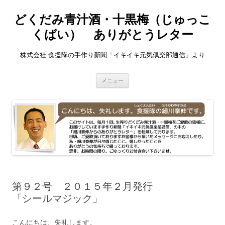
どくだみ青汁酒・十黒梅（じゅっこ
くばい） ありがとうレター
株式会社 食援隊の手作り新聞「イキイキ元気倶楽部通信」より
コ
メニュー
ン
テ
ン
ツ
へ
ス
キ
ッ
プ
第９２号 ２０１５年２月発行
「シールマジック」
こんにちは、失礼します。