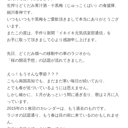
生搾りどくだみ青汁酒・十黒梅（じゅっこくばい）の食援隊、
細川泰伸です。
いつもいつも十黒梅をご愛飲頂きまして本当にありがとうござ
います。
またこの度は、手作り新聞「イキイキ元気倶楽部通信」を
お手に取って頂きまして心より感謝申し上げます。
先日、どくだみ畑への移動中の車のラジオから
「桜の開花予想」の話題が流れてきました。
えっ！もうそんな季節？？？
こちら南国高知でも、まだまだ寒い毎日が続いており、
とても春が近づいているようには思えません。
しかし確かに、１月があっという間に過ぎ去り、暦は２月に入
っています。
2015年の１枚目のカレンダーは、もう過去のものです。
ラジオの話題通り、もう春は目の前に来ているのかもしれませ
ん。