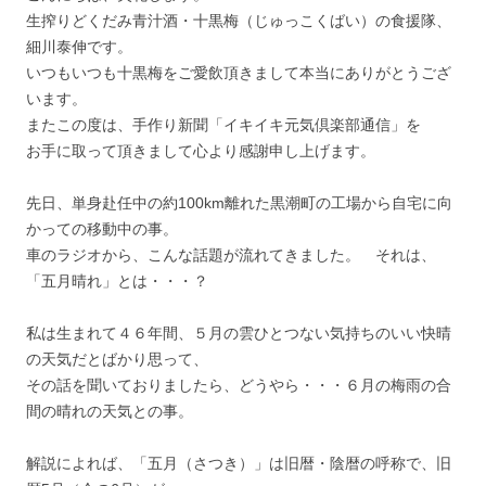
生搾りどくだみ青汁酒・十黒梅（じゅっこくばい）の食援隊、
細川泰伸です。
いつもいつも十黒梅をご愛飲頂きまして本当にありがとうござ
います。
またこの度は、手作り新聞「イキイキ元気倶楽部通信」を
お手に取って頂きまして心より感謝申し上げます。
先日、単身赴任中の約100km離れた黒潮町の工場から自宅に向
かっての移動中の事。
車のラジオから、こんな話題が流れてきました。 それは、
「五月晴れ」とは・・・？
私は生まれて４６年間、５月の雲ひとつない気持ちのいい快晴
の天気だとばかり思って、
その話を聞いておりましたら、どうやら・・・６月の梅雨の合
間の晴れの天気との事。
解説によれば、「五月（さつき）」は旧暦・陰暦の呼称で、旧