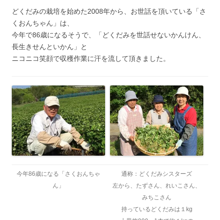
どくだみの栽培を始めた2008年から、お世話を頂いている「さ
くおんちゃん」は、
今年で86歳になるそうで、「どくだみを世話せないかんけん、
長生きせんといかん」と
ニコニコ笑顔で収穫作業に汗を流して頂きました。
今年86歳になる「さくおんちゃ
通称：どくだみシスターズ
ん」
左から、たずさん、れいこさん、
みちこさん
持っているどくだみは１kg