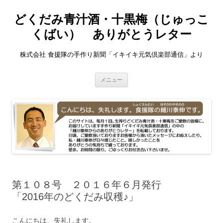
どくだみ青汁酒・十黒梅（じゅっこ
くばい） ありがとうレター
株式会社 食援隊の手作り新聞「イキイキ元気倶楽部通信」より
コ
メニュー
ン
テ
ン
ツ
へ
ス
キ
ッ
プ
第１０８号 ２０１６年６月発行
「2016年のどくだみ収穫♪」
こんにちは、失礼します。