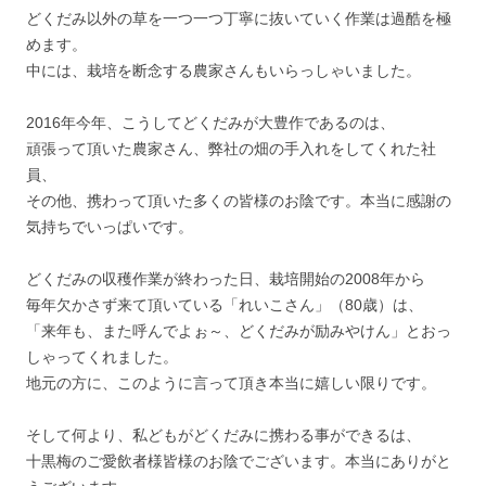
どくだみ以外の草を一つ一つ丁寧に抜いていく作業は過酷を極
めます。
中には、栽培を断念する農家さんもいらっしゃいました。
2016年今年、こうしてどくだみが大豊作であるのは、
頑張って頂いた農家さん、弊社の畑の手入れをしてくれた社
員、
その他、携わって頂いた多くの皆様のお陰です。本当に感謝の
気持ちでいっぱいです。
どくだみの収穫作業が終わった日、栽培開始の2008年から
毎年欠かさず来て頂いている「れいこさん」（80歳）は、
「来年も、また呼んでよぉ～、どくだみが励みやけん」とおっ
しゃってくれました。
地元の方に、このように言って頂き本当に嬉しい限りです。
そして何より、私どもがどくだみに携わる事ができるは、
十黒梅のご愛飲者様皆様のお陰でございます。本当にありがと