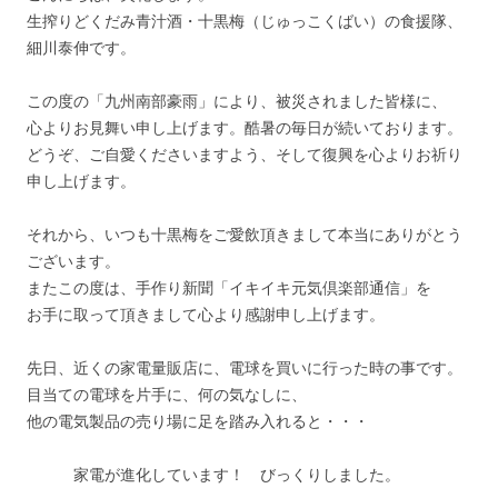
生搾りどくだみ青汁酒・十黒梅（じゅっこくばい）の食援隊、
細川泰伸です。
この度の「九州南部豪雨」により、被災されました皆様に、
心よりお見舞い申し上げます。酷暑の毎日が続いております。
どうぞ、ご自愛くださいますよう、そして復興を心よりお祈り
申し上げます。
それから、いつも十黒梅をご愛飲頂きまして本当にありがとう
ございます。
またこの度は、手作り新聞「イキイキ元気倶楽部通信」を
お手に取って頂きまして心より感謝申し上げます。
先日、近くの家電量販店に、電球を買いに行った時の事です。
目当ての電球を片手に、何の気なしに、
他の電気製品の売り場に足を踏み入れると・・・
家電が進化しています！ びっくりしました。