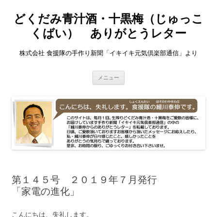
どくだみ青汁酒・十黒梅（じゅっこ
くばい） ありがとうレター
株式会社 食援隊の手作り新聞「イキイキ元気倶楽部通信」より
コ
メニュー
ン
テ
ン
ツ
へ
ス
キ
ッ
プ
第１４５号 ２０１９年７月発行
「家電の進化」
こんにちは、失礼します。