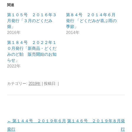
関連
第１０５号 ２０１６年３
第８４号 ２０１４年６月
月発行「３月のどくだみ
発行 「どくだみが喜ぶ雨の
畑」
季節」
2016年
2014年
第１８４号 ２０２２年１
０月発行「新商品・どくだ
みのど飴 販売開始のお知
らせ」
2022年
カテゴリー:
2019年
| 投稿日:
|
投
←
第１４４号 ２０１９年６月
第１４６号 ２０１９年８月発
稿
発行
行