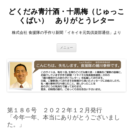
どくだみ青汁酒・十黒梅（じゅっこ
くばい） ありがとうレター
株式会社 食援隊の手作り新聞「イキイキ元気倶楽部通信」より
コ
メニュー
ン
テ
ン
ツ
へ
ス
キ
ッ
プ
第１８６号 ２０２２年１２月発行
「今年一年、本当にありがとうございまし
た。」