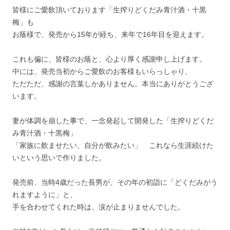
皆様にご愛飲頂いております「生搾りどくだみ青汁酒・十黒
梅」も
お蔭様で、発売から15年が経ち、来年で16年目を迎えます。
これも偏に、皆様のお蔭と、心より厚く感謝申し上げます。
中には、発売当初からご愛飲のお客様もいらっしゃり、
ただただ、感謝の言葉しかありません。本当にありがとうござ
います。
妻が体調を崩した事で、一念発起して開発した「生搾りどくだ
み青汁酒・十黒梅」
「家族に飲ませたい、自分が飲みたい」 これなら生涯続けた
いという思いで作りました。
発売前、当時4歳だった長男が、その年の初詣に「どくだみがう
れますように」と、
手を合わせてくれた時は、涙が止まりませんでした。