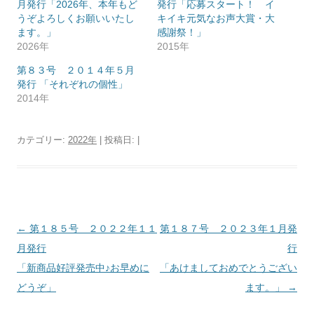
月発行 「2026年、本年もど
発行「応募スタート！ イ
うぞよろしくお願いいたし
キイキ元気なお声大賞・大
ます。」
感謝祭！」
2026年
2015年
第８３号 ２０１４年５月
発行 「それぞれの個性」
2014年
カテゴリー:
2022年
| 投稿日:
|
投
←
第１８５号 ２０２２年１１
第１８７号 ２０２３年１月発
稿
月発行
行
ナ
「新商品好評発売中♪お早めに
「あけましておめでとうござい
ビ
どうぞ」
ます。」
→
ゲ