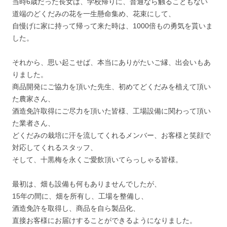
当時6歳だった長女は、学校帰りに、普通なら触ることもない
道端のどくだみの花を一生懸命集め、花束にして、
自慢げに家に持って帰って来た時は、1000倍もの勇気を貰いま
した。
それから、思い起こせば、本当にありがたいご縁、出会いもあ
りました。
商品開発にご協力を頂いた先生、初めてどくだみを植えて頂い
た農家さん、
酒造免許取得にご尽力を頂いた皆様、工場設備に関わって頂い
た業者さん、
どくだみの栽培に汗を流してくれるメンバー、お客様と笑顔で
対応してくれるスタッフ、
そして、十黒梅を永くご愛飲頂いてらっしゃる皆様。
最初は、畑も設備も何もありませんでしたが、
15年の間に、畑を所有し、工場を整備し、
酒造免許を取得し、商品を自ら製品化、
直接お客様にお届けすることができるようになりました。