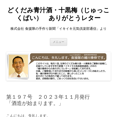
どくだみ青汁酒・十黒梅（じゅっこ
くばい） ありがとうレター
株式会社 食援隊の手作り新聞「イキイキ元気倶楽部通信」より
コ
メニュー
ン
テ
ン
ツ
へ
ス
キ
ッ
プ
第１９７号 ２０２３年１１月発行
「酒造が始まります。」
こんにちは、失礼します。