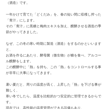
（酒造）です。
一年かけて育てた「どくだみ」を、春の短い間に収穫し搾った
「青汁」にします。
その「青汁」に黒糖と梅肉エキスを加え、醗酵させる酒造の季
節がやってきました。
なぜ、この冬の寒い時期に製造（酒造）をするのかといいます
と、
お酒を作るにあたり、酵母菌（微生物）が糖を食べ、アルコー
ル醗酵をします。
この醗酵中に「熱」を持ち、この「熱」をコントロールする事
が非常に大事になってきます。
暑い夏だと、周りの温度が高く、上昇した「熱」を下げる事が
難しく、
寒い冬でしたら、温度を比較的かつ安定的に管理できるからで
す。
現在では、高性能の温度管理ができる設備もあり、