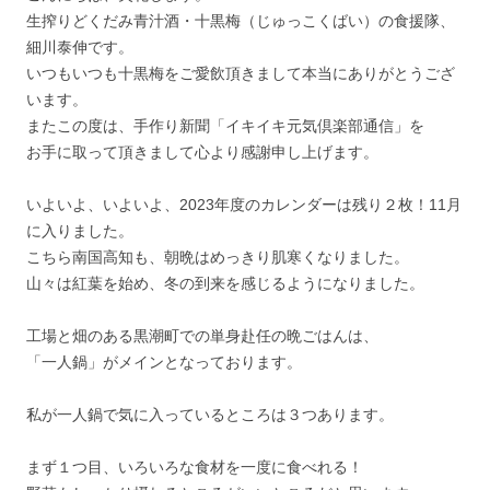
生搾りどくだみ青汁酒・十黒梅（じゅっこくばい）の食援隊、
細川泰伸です。
いつもいつも十黒梅をご愛飲頂きまして本当にありがとうござ
います。
またこの度は、手作り新聞「イキイキ元気倶楽部通信」を
お手に取って頂きまして心より感謝申し上げます。
いよいよ、いよいよ、2023年度のカレンダーは残り２枚！11月
に入りました。
こちら南国高知も、朝晩はめっきり肌寒くなりました。
山々は紅葉を始め、冬の到来を感じるようになりました。
工場と畑のある黒潮町での単身赴任の晩ごはんは、
「一人鍋」がメインとなっております。
私が一人鍋で気に入っているところは３つあります。
まず１つ目、いろいろな食材を一度に食べれる！