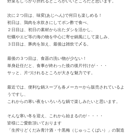
野菜もしっかり摂れるところがいいところだと思います。
次に２つ目は、味変(あじへん)で何日も楽しめる！
初日は、鶏肉を水炊きにしてポン酢で食べ、
２日目は、初日の素材から出たダシを活かし、
牡蠣やエビ等の海の物を中心に寄せ鍋風にして楽しみ、
３日目は、豚肉を加え、最後は雑炊で〆る。
最後の３つ目は、食器の洗い物が少ない！
単身赴任だと、食事が終わった後の後片付けが・・・
サッと、片づけれるところが大きな魅力です。
最近では、便利な鍋スープも各メーカーから販売されているよ
うですし、
これからの寒い夜をいろいろな鍋で楽しみたいと思います。
そんな寒い冬を迎え、これから始まるのが・・・・
皆様にご愛飲頂いております
「生搾りどくだみ青汁酒・十黒梅（じゅっこくばい）」の製造