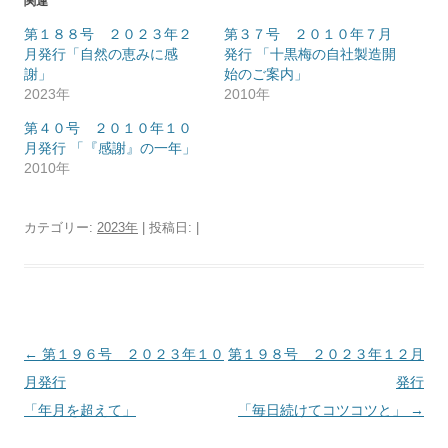
関連
第１８８号 ２０２３年２
第３７号 ２０１０年７月
月発行「自然の恵みに感
発行 「十黒梅の自社製造開
謝」
始のご案内」
2023年
2010年
第４０号 ２０１０年１０
月発行 「『感謝』の一年」
2010年
カテゴリー:
2023年
| 投稿日:
|
投
←
第１９６号 ２０２３年１０
第１９８号 ２０２３年１２月
稿
月発行
発行
ナ
「年月を超えて」
「毎日続けてコツコツと」
→
ビ